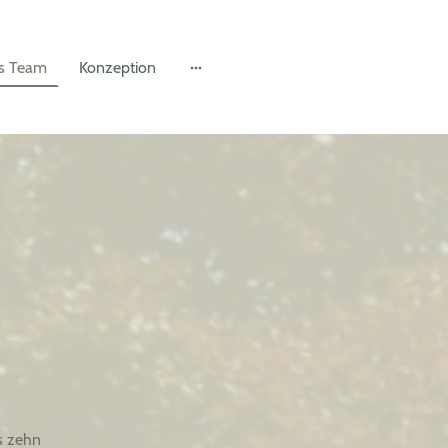
s Team
Konzeption
s zehn