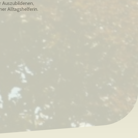
r Auszubildenen,
er Alltagshelferin.